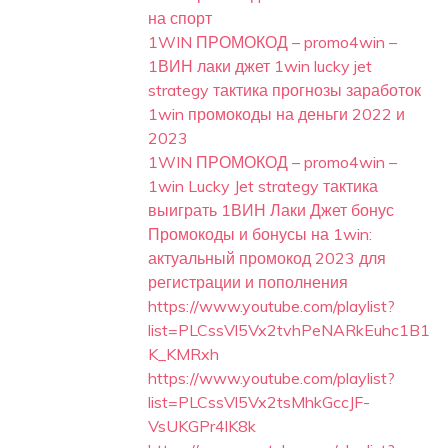
на спорт
1WIN ПРОМОКОД – promo4win –
1ВИН лаки джет 1win lucky jet
strategy тактика прогнозы заработок
1win промокоды на деньги 2022 и
2023
1WIN ПРОМОКОД – promo4win –
1win Lucky Jet strategy тактика
выиграть 1ВИН Лаки Джет бонус
Промокоды и бонусы на 1win:
актуальный промокод 2023 для
регистрации и пополнения
https://www.youtube.com/playlist?
list=PLCssVl5Vx2tvhPeNARkEuhc1B1
K_KMRxh
https://www.youtube.com/playlist?
list=PLCssVl5Vx2tsMhkGccJF-
VsUKGPr4lK8k