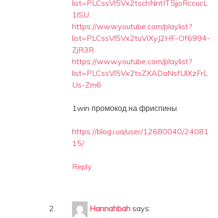
list=PLCssVl5Vx2tschNntIT5jjoRccucL
1lSU
https://www.youtube.com/playlist?
list=PLCssVl5Vx2tuViXyJ2HF-Of6994-
ZjR3R
https://www.youtube.com/playlist?
list=PLCssVl5Vx2tsZXADaNsfUlXzFrL
Us-Zm6
1win промокод на фриспины
https://blog.i.ua/user/12680040/24081
15/
Reply
Hannahbah
says: