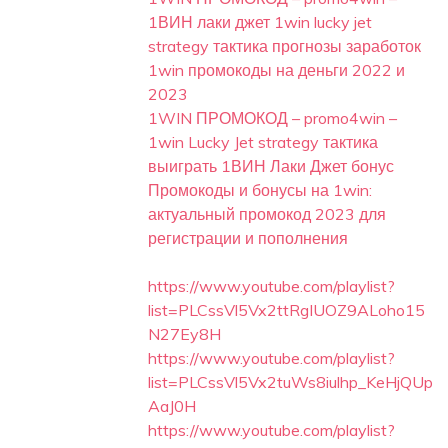
1ВИН лаки джет 1win lucky jet
strategy тактика прогнозы заработок
1win промокоды на деньги 2022 и
2023
1WIN ПРОМОКОД – promo4win –
1win Lucky Jet strategy тактика
выиграть 1ВИН Лаки Джет бонус
Промокоды и бонусы на 1win:
актуальный промокод 2023 для
регистрации и пополнения
https://www.youtube.com/playlist?
list=PLCssVl5Vx2ttRgIUOZ9ALoho15
N27Ey8H
https://www.youtube.com/playlist?
list=PLCssVl5Vx2tuWs8iulhp_KeHjQUp
AaJ0H
https://www.youtube.com/playlist?