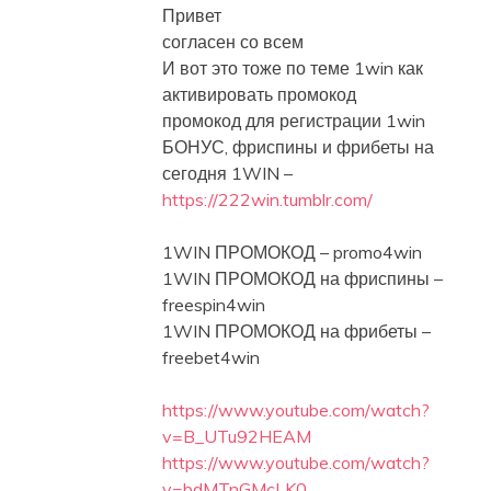
a
Привет
t
согласен со всем
i
И вот это тоже по теме 1win как
активировать промокод
o
промокод для регистрации 1win
n
БОНУС, фриспины и фрибеты на
сегодня 1WIN –
https://222win.tumblr.com/
1WIN ПРОМОКОД – promo4win
1WIN ПРОМОКОД на фриспины –
freespin4win
1WIN ПРОМОКОД на фрибеты –
freebet4win
https://www.youtube.com/watch?
v=B_UTu92HEAM
https://www.youtube.com/watch?
v=bdMTnGMcLK0