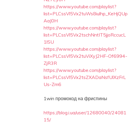
https://www.youtube.com/playlist?
list=PLCssVl5Vx2tuWs8iulhp_KeHjQUp
AaJ0H
https://www.youtube.com/playlist?
list=PLCssVl5Vx2tschNntIT5jjoRccucL
1lSU
https://www.youtube.com/playlist?
list=PLCssVl5Vx2tuViXyJ2HF-Of6994-
ZjR3R
https://www.youtube.com/playlist?
list=PLCssVl5Vx2tsZXADaNsfUlXzFrL
Us-Zm6
1win промокод на фриспины
https://blog.i.ua/user/12680040/24081
15/