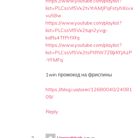
https://www.youtube.com/playlist?
list=PLCssVl5Vx2tvYrAMJPqFstyhXsvx
vu58w
https://www.youtube.com/playlist?
list=PLCssVl5Vx2tujn2yvgj-
kdRs4TfPrfXfq
https://www.youtube.com/playlist?
list=PLCssVl5Vx2tsPtRW7ZBjrKfJAzP
-YFMFq
1win промокод на фриспины
https://blog.i.ua/user/12680040/24081
09/
Reply