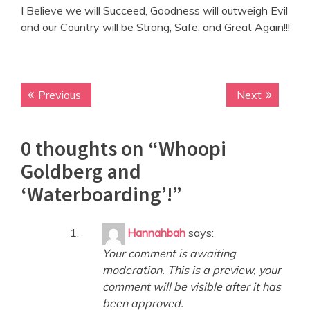
I Believe we will Succeed, Goodness will outweigh Evil
and our Country will be Strong, Safe, and Great Again!!!
Previous
P
Next
N
P
r
e
o
e
x
0 thoughts on “
Whoopi
v
t
s
i
p
Goldberg and
t
o
o
‘Waterboarding’!
”
n
u
s
s
t
a
p
:
Hannahbah
says:
v
o
Your comment is awaiting
s
i
moderation. This is a preview, your
t
g
comment will be visible after it has
:
been approved.