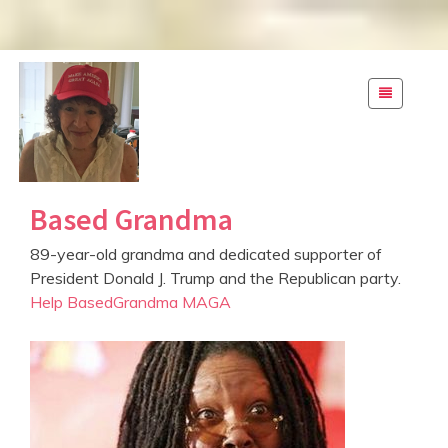
S
k
i
p
t
o
c
Based Grandma
o
n
89-year-old grandma and dedicated supporter of
t
President Donald J. Trump and the Republican party.
e
Help BasedGrandma MAGA
n
t